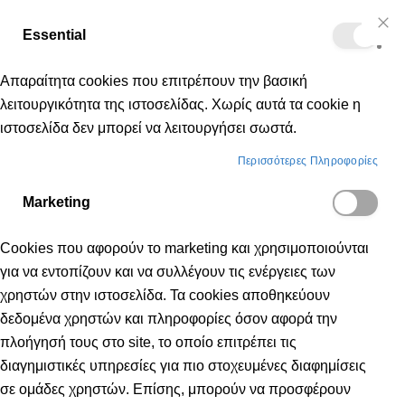
Δωρεάν μεταφορικά για αγορές άνω των 50€
Essential
Μετάβαση
Cl
Κα
Co
στο
Bar
Απαραίτητα cookies που επιτρέπουν την βασική
περιεχόμενο
λειτουργικότητα της ιστοσελίδας. Χωρίς αυτά τα cookie η
ιστοσελίδα δεν μπορεί να λειτουργήσει σωστά.
Ανδρικά
Παπούτσια
Indoor - Handball
Περισσότερες Πληροφορίες
Marketing
INDOOR - HANDBALL
Cookies που αφορούν το marketing και χρησιμοποιούνται
για να εντοπίζουν και να συλλέγουν τις ενέργειες των
χρηστών στην ιστοσελίδα. Τα cookies αποθηκεύουν
δεδομένα χρηστών και πληροφορίες όσον αφορά την
πλοήγησή τους στο site, το οποίο επιτρέπει τις
διαγημιστικές υπηρεσίες για πιο στοχευμένες διαφημίσεις
ΝΈΟ
σε ομάδες χρηστών. Επίσης, μπορούν να προσφέρουν