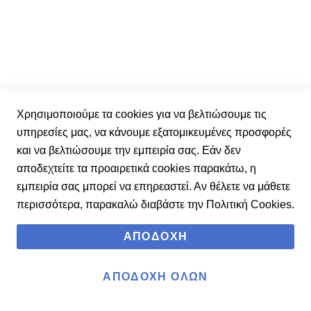
Εξυπηρέτηση Πελατών
Αναζήτηση αποστολής
Επικοινωνία - Καταστήματα
Χρησιμοποιούμε τα cookies για να βελτιώσουμε τις
Υπενθύμιση Κωδικού
Αποστολή - Πληρωμή
υπηρεσίες μας, να κάνουμε εξατομικευμένες προσφορές
Επιστροφές - Αλλαγές
και να βελτιώσουμε την εμπειρία σας. Εάν δεν
Μεγεθολόγιο
αποδεχτείτε τα προαιρετικά cookies παρακάτω, η
Περιοχή Μελών
εμπειρία σας μπορεί να επηρεαστεί. Αν θέλετε να μάθετε
περισσότερα, παρακαλώ διαβάστε την
Πολιτική Cookies
.
Ερωτήσεις - Απαντήσεις
Το καλάθι μου
ΑΠΟΔΟΧΉ
Είσοδος Μέλους
Διαχείριση / Αλλαγή Στοιχείων
Λίστα με τα αγαπημένα
ΑΠΟΔΟΧΉ ΌΛΩΝ
Οι παραγγελίες μου
Ενημερωτικό δελτίο