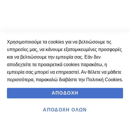
πρώτοι τα νέα μας.
Ε
γ
γ
Έχω διαβάσει και αποδέχομαι τους
όρους χρήσης.
Χρησιμοποιούμε τα cookies για να βελτιώσουμε τις
ρ
υπηρεσίες μας, να κάνουμε εξατομικευμένες προσφορές
α
και να βελτιώσουμε την εμπειρία σας. Εάν δεν
φ
Εγγραφή
αποδεχτείτε τα προαιρετικά cookies παρακάτω, η
ή
εμπειρία σας μπορεί να επηρεαστεί. Αν θέλετε να μάθετε
σ
περισσότερα, παρακαλώ διαβάστε την
Πολιτική Cookies
.
τ
ο
ΑΠΟΔΟΧΉ
Ε
ν
ΑΠΟΔΟΧΉ ΌΛΩΝ
η
μ
Powered by
Copyright © 2026 Marinos Sport All rights reserved.
ε