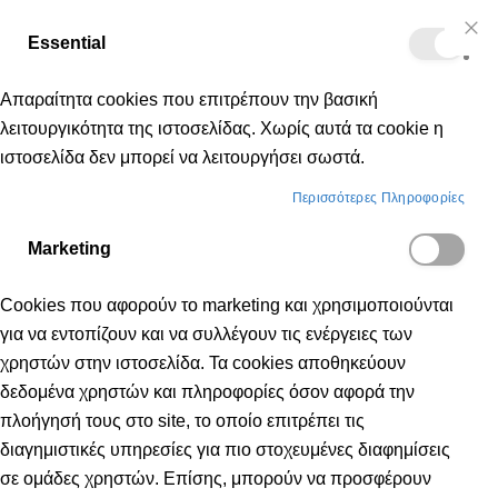
Δωρεάν μεταφορικά για αγορές άνω των 50€
Essential
Μετάβαση
Cl
Κα
Co
στο
Bar
Απαραίτητα cookies που επιτρέπουν την βασική
περιεχόμενο
λειτουργικότητα της ιστοσελίδας. Χωρίς αυτά τα cookie η
ιστοσελίδα δεν μπορεί να λειτουργήσει σωστά.
Αξεσουάρ
Γυμναστικής
Περισσότερες Πληροφορίες
Marketing
ΓΥΜΝΑΣΤΙΚΉΣ
Cookies που αφορούν το marketing και χρησιμοποιούνται
για να εντοπίζουν και να συλλέγουν τις ενέργειες των
χρηστών στην ιστοσελίδα. Τα cookies αποθηκεύουν
δεδομένα χρηστών και πληροφορίες όσον αφορά την
πλοήγησή τους στο site, το οποίο επιτρέπει τις
διαγημιστικές υπηρεσίες για πιο στοχευμένες διαφημίσεις
σε ομάδες χρηστών. Επίσης, μπορούν να προσφέρουν