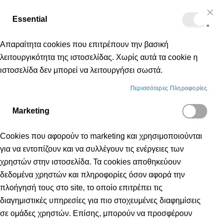
Δωρεάν μεταφορικά για αγορές άνω των 50€
Essential
Μετάβαση
Cl
Κα
Co
στο
Bar
Απαραίτητα cookies που επιτρέπουν την βασική
περιεχόμενο
λειτουργικότητα της ιστοσελίδας. Χωρίς αυτά τα cookie η
ιστοσελίδα δεν μπορεί να λειτουργήσει σωστά.
BRANDS
KILLTEC
Περισσότερες Πληροφορίες
Marketing
KILLTEC
Cookies που αφορούν το marketing και χρησιμοποιούνται
για να εντοπίζουν και να συλλέγουν τις ενέργειες των
χρηστών στην ιστοσελίδα. Τα cookies αποθηκεύουν
δεδομένα χρηστών και πληροφορίες όσον αφορά την
πλοήγησή τους στο site, το οποίο επιτρέπει τις
διαγημιστικές υπηρεσίες για πιο στοχευμένες διαφημίσεις
σε ομάδες χρηστών. Επίσης, μπορούν να προσφέρουν