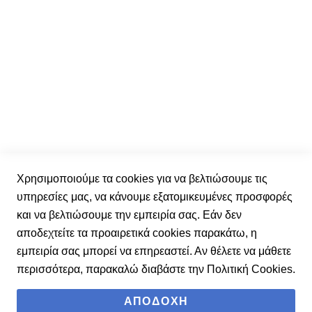
Λίστα με τα αγαπημένα
Οι παραγγελίες μου
Ενημερωτικό δελτίο
Εγγραφείτε στο ενημερωτικό μας δελτίο και μάθετε
πρώτοι τα νέα μας.
Ε
γ
γ
Έχω διαβάσει και αποδέχομαι τους
όρους χρήσης.
Χρησιμοποιούμε τα cookies για να βελτιώσουμε τις
ρ
υπηρεσίες μας, να κάνουμε εξατομικευμένες προσφορές
α
και να βελτιώσουμε την εμπειρία σας. Εάν δεν
φ
Εγγραφή
αποδεχτείτε τα προαιρετικά cookies παρακάτω, η
ή
εμπειρία σας μπορεί να επηρεαστεί. Αν θέλετε να μάθετε
σ
περισσότερα, παρακαλώ διαβάστε την
Πολιτική Cookies
.
τ
ο
ΑΠΟΔΟΧΉ
Ε