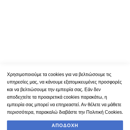
Λίστα με τα αγαπημένα
Οι παραγγελίες μου
Ενημερωτικό δελτίο
Εγγραφείτε στο ενημερωτικό μας δελτίο και μάθετε
πρώτοι τα νέα μας.
Ε
γ
γ
Έχω διαβάσει και αποδέχομαι τους
όρους χρήσης.
Χρησιμοποιούμε τα cookies για να βελτιώσουμε τις
ρ
υπηρεσίες μας, να κάνουμε εξατομικευμένες προσφορές
α
και να βελτιώσουμε την εμπειρία σας. Εάν δεν
φ
Εγγραφή
αποδεχτείτε τα προαιρετικά cookies παρακάτω, η
ή
εμπειρία σας μπορεί να επηρεαστεί. Αν θέλετε να μάθετε
σ
περισσότερα, παρακαλώ διαβάστε την
Πολιτική Cookies
.
τ
ο
ΑΠΟΔΟΧΉ
Ε