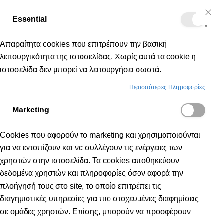
Δωρεάν μεταφορικά για αγορές άνω των 50€
Essential
Μετάβαση
Cl
Κα
Co
στο
Bar
Απαραίτητα cookies που επιτρέπουν την βασική
περιεχόμενο
λειτουργικότητα της ιστοσελίδας. Χωρίς αυτά τα cookie η
ιστοσελίδα δεν μπορεί να λειτουργήσει σωστά.
Αξεσουάρ
Μόδας
Τσαντάκια
Περισσότερες Πληροφορίες
Marketing
ΤΣΑΝΤΆΚΙΑ
Cookies που αφορούν το marketing και χρησιμοποιούνται
για να εντοπίζουν και να συλλέγουν τις ενέργειες των
χρηστών στην ιστοσελίδα. Τα cookies αποθηκεύουν
δεδομένα χρηστών και πληροφορίες όσον αφορά την
πλοήγησή τους στο site, το οποίο επιτρέπει τις
διαγημιστικές υπηρεσίες για πιο στοχευμένες διαφημίσεις
σε ομάδες χρηστών. Επίσης, μπορούν να προσφέρουν