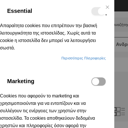
Δωρεάν μεταφορικά για αγορές άνω των 50€
Essential
Close
Μετάβαση
Cookie
Bar
στο
Απαραίτητα cookies που επιτρέπουν την βασική
περιεχόμενο
Αναζήτηση
λειτουργικότητα της ιστοσελίδας. Χωρίς αυτά τα
cookie η ιστοσελίδα δεν μπορεί να λειτουργήσει
Ανδρ
σωστά.
Περισσότερες Πληροφορίες
Marketing
Cookies που αφορούν το marketing και
χρησιμοποιούνται για να εντοπίζουν και να
Πλέγ
Λ
συλλέγουν τις ενέργειες των χρηστών στην
Προβολή
Επιλογές Αγορών
ιστοσελίδα. Τα cookies αποθηκεύουν δεδομένα
ως
χρηστών και πληροφορίες όσον αφορά την