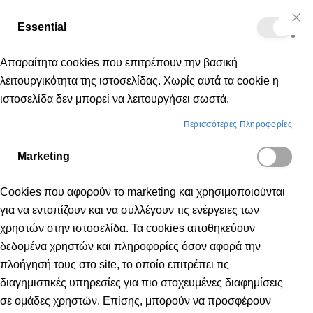
Δωρεάν μεταφορικά για αγορές άνω των 50€
Essential
Μετάβαση
Cl
Κα
Co
στο
Bar
Απαραίτητα cookies που επιτρέπουν την βασική
περιεχόμενο
λειτουργικότητα της ιστοσελίδας. Χωρίς αυτά τα cookie η
ιστοσελίδα δεν μπορεί να λειτουργήσει σωστά.
Ανδρικά
Ρούχα
Μπλούζες Φούτερ
Περισσότερες Πληροφορίες
Marketing
ΜΠΛΟΎΖΕΣ ΦΟΎΤΕΡ
Cookies που αφορούν το marketing και χρησιμοποιούνται
για να εντοπίζουν και να συλλέγουν τις ενέργειες των
χρηστών στην ιστοσελίδα. Τα cookies αποθηκεύουν
δεδομένα χρηστών και πληροφορίες όσον αφορά την
πλοήγησή τους στο site, το οποίο επιτρέπει τις
διαγημιστικές υπηρεσίες για πιο στοχευμένες διαφημίσεις
NEW
σε ομάδες χρηστών. Επίσης, μπορούν να προσφέρουν