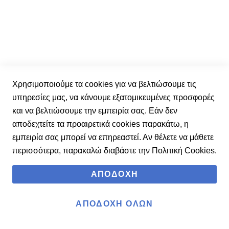
Adidas Παιδικό Μαγιό IR9625
Χρησιμοποιούμε τα cookies για να βελτιώσουμε τις
152
υπηρεσίες μας, να κάνουμε εξατομικευμένες προσφορές
27,90 €
και να βελτιώσουμε την εμπειρία σας. Εάν δεν
35,00 €
αποδεχτείτε τα προαιρετικά cookies παρακάτω, η
εμπειρία σας μπορεί να επηρεαστεί. Αν θέλετε να μάθετε
περισσότερα, παρακαλώ διαβάστε την
Πολιτική Cookies
.
ΑΠΟΔΟΧΉ
ΑΠΟΔΟΧΉ ΌΛΩΝ