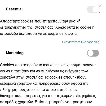
Δωρεάν μεταφορικά για αγορές άνω των 50€
Essential
Μετάβαση
Cl
Κα
Co
στο
Bar
Απαραίτητα cookies που επιτρέπουν την βασική
περιεχόμενο
λειτουργικότητα της ιστοσελίδας. Χωρίς αυτά τα cookie η
ιστοσελίδα δεν μπορεί να λειτουργήσει σωστά.
Παιδικά
Ρούχα
Μαγιό
Περισσότερες Πληροφορίες
Marketing
ΜΑΓΙΌ
Cookies που αφορούν το marketing και χρησιμοποιούνται
για να εντοπίζουν και να συλλέγουν τις ενέργειες των
χρηστών στην ιστοσελίδα. Τα cookies αποθηκεύουν
δεδομένα χρηστών και πληροφορίες όσον αφορά την
πλοήγησή τους στο site, το οποίο επιτρέπει τις
διαγημιστικές υπηρεσίες για πιο στοχευμένες διαφημίσεις
σε ομάδες χρηστών. Επίσης, μπορούν να προσφέρουν