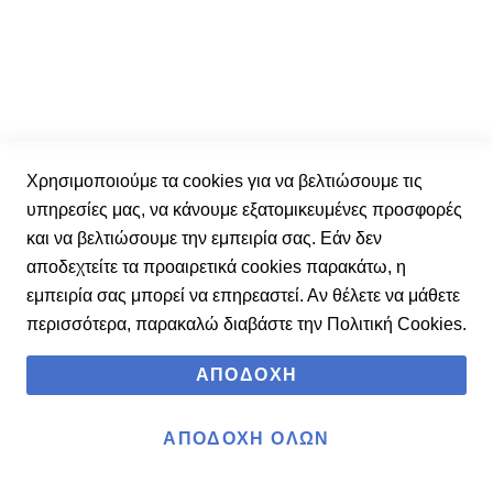
Χρησιμοποιούμε τα cookies για να βελτιώσουμε τις
υπηρεσίες μας, να κάνουμε εξατομικευμένες προσφορές
SKECHERS MAX FLEX 129761-BBK
και να βελτιώσουμε την εμπειρία σας. Εάν δεν
αποδεχτείτε τα προαιρετικά cookies παρακάτω, η
37
37.5
38
39
39.5
40
41
εμπειρία σας μπορεί να επηρεαστεί. Αν θέλετε να μάθετε
περισσότερα, παρακαλώ διαβάστε την
67,90 €
Πολιτική Cookies
.
90,00 €
ΑΠΟΔΟΧΉ
ΑΠΟΔΟΧΉ ΌΛΩΝ