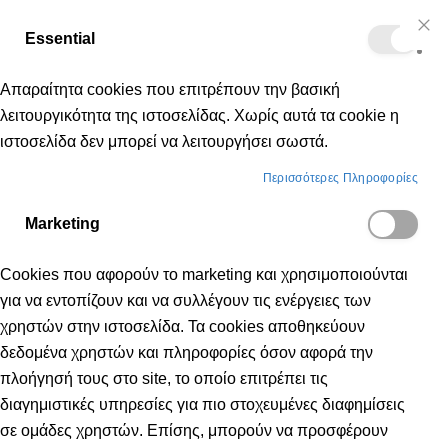
Δωρεάν μεταφορικά για αγορές άνω των 50€
Essential
Μετάβαση
Cl
Κα
Co
στο
Bar
Απαραίτητα cookies που επιτρέπουν την βασική
περιεχόμενο
λειτουργικότητα της ιστοσελίδας. Χωρίς αυτά τα cookie η
ιστοσελίδα δεν μπορεί να λειτουργήσει σωστά.
Γυναικεία
Παπούτσια
Running - Τρέξιμο
Περισσότερες Πληροφορίες
Marketing
RUNNING - ΤΡΈΞΙΜΟ
Cookies που αφορούν το marketing και χρησιμοποιούνται
για να εντοπίζουν και να συλλέγουν τις ενέργειες των
χρηστών στην ιστοσελίδα. Τα cookies αποθηκεύουν
δεδομένα χρηστών και πληροφορίες όσον αφορά την
πλοήγησή τους στο site, το οποίο επιτρέπει τις
διαγημιστικές υπηρεσίες για πιο στοχευμένες διαφημίσεις
NEW
σε ομάδες χρηστών. Επίσης, μπορούν να προσφέρουν