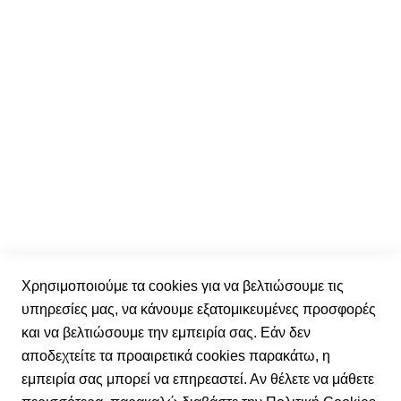
Το καλάθι μου
Είσοδος Μέλους
Διαχείριση / Αλλαγή Στοιχείων
Λίστα με τα αγαπημένα
Οι παραγγελίες μου
Ενημερωτικό δελτίο
Εγγραφείτε στο ενημερωτικό μας δελτίο και μάθετε
πρώτοι τα νέα μας.
Ε
γ
γ
Έχω διαβάσει και αποδέχομαι τους
όρους χρήσης.
Χρησιμοποιούμε τα cookies για να βελτιώσουμε τις
ρ
υπηρεσίες μας, να κάνουμε εξατομικευμένες προσφορές
α
και να βελτιώσουμε την εμπειρία σας. Εάν δεν
φ
Εγγραφή
αποδεχτείτε τα προαιρετικά cookies παρακάτω, η
ή
εμπειρία σας μπορεί να επηρεαστεί. Αν θέλετε να μάθετε
σ