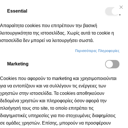
Δωρεάν μεταφορικά για αγορές άνω των 50€
Essential
Μετάβαση
Cl
Κα
Co
στο
Bar
Απαραίτητα cookies που επιτρέπουν την βασική
περιεχόμενο
λειτουργικότητα της ιστοσελίδας. Χωρίς αυτά τα cookie η
ιστοσελίδα δεν μπορεί να λειτουργήσει σωστά.
Σύνδεση Πελάτη
Περισσότερες Πληροφορίες
Marketing
ΣΎΝΔΕΣΗ ΠΕΛΆΤΗ
Cookies που αφορούν το marketing και χρησιμοποιούνται
για να εντοπίζουν και να συλλέγουν τις ενέργειες των
Εγγεγραμμένοι Πελάτες
χρηστών στην ιστοσελίδα. Τα cookies αποθηκεύουν
δεδομένα χρηστών και πληροφορίες όσον αφορά την
πλοήγησή τους στο site, το οποίο επιτρέπει τις
Εάν έχετε λογαριασμό, συνδεθείτε με τη
διαγημιστικές υπηρεσίες για πιο στοχευμένες διαφημίσεις
διεύθυνση του email σας.
σε ομάδες χρηστών. Επίσης, μπορούν να προσφέρουν